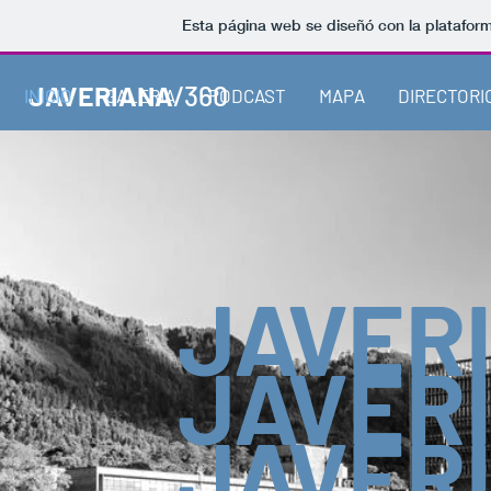
Esta página web se diseñó con la platafor
JAVERIANA
/360
INICIO
GALERIA
PODCAST
MAPA
DIRECTORI
JAVER
JAVER
JAVER